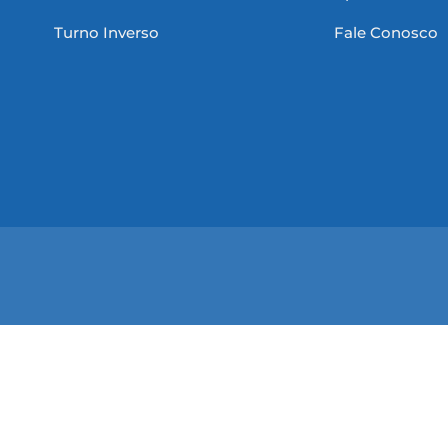
Turno Inverso
Fale Conosco