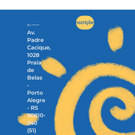
Inscrições
Av.
Padre
Cacique,
1028
Praia
de
Belas
-
Porto
Alegre
- RS
90810-
240
(51)