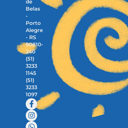
de
Belas
-
Porto
Alegre
- RS
90810-
240
(51)
3233
1145
(51)
3233
1097